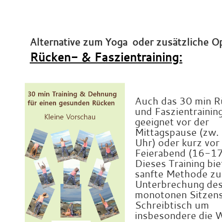
x
x
Alternative zum Yoga oder zusätzliche Op
Rücken- & Faszientraining:
x
x
Auch das 30 min 
und Faszientraining
geeignet vor der
Mittagspause (zw
Uhr) oder kurz vor
Feierabend (16-17
Dieses Training bie
sanfte Methode zu
Unterbrechung de
monotonen Sitzen
Schreibtisch um
insbesondere die W