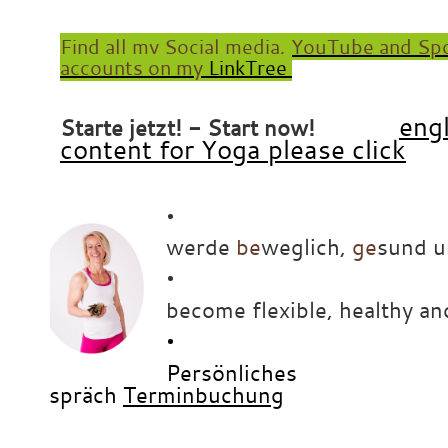
Find all my Social media, YouTube and Spo
accounts on my
LinkTree
x
eng
Starte jetzt! - Start now!
content for Yoga please click
•
werde
be
weglich,
ge
sund 
•
be
come flexible, healthy and
•
Persönliches
Gespräch
Terminbuchung
•