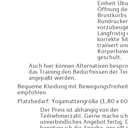
Einheit Üb
Öffnung de
Brustkorbs
Rundrücke
vorzubeuge
Langfristig 
korrekte Si
trainiert un
Körperbew
geschult.
Auch hier können Alternativen bespr
das Training den Bedürfnissen der Te
angepaßt werden.
Bequeme Kleidung mit Bewegungsfreihei
empfohlen.
Platzbedarf: Yogamattengröße (1,80 x 60
Der Preis ist abhängig von der
Teilnehmerzahl. Gerne mache ich
unverbindliches Angebot fertig. 
benötige ich die Angabe, wie oft 