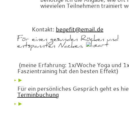
wievielen Teilnehmern trainiert w
Kontakt:
begefit@email.de
Für e
inen gesunden Rücken und
entspannten Nacken.
(meine Erfahrung: 1x/Woche Yoga und 
Faszientraining hat den besten Effekt)
►
►
►
Für ein persönliches Gespräch geht es hie
Terminbuchung
►
►
►
x
x
x