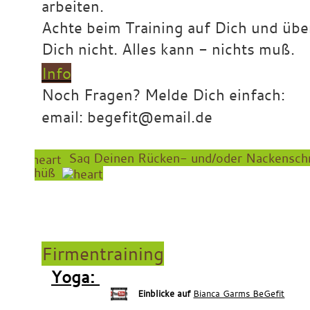
arbeiten.
Achte beim Training auf Dich und übe
Dich nicht. Alles kann - nichts muß.
Info
Noch Fragen? Melde Dich einfach:
email: begefit@email.de
Sag Deinen Rücken- und/oder
Nackensch
Tschüß
x
xxx
Firmentraining
Yoga:
Einblicke auf
Bianca Garms BeGefit