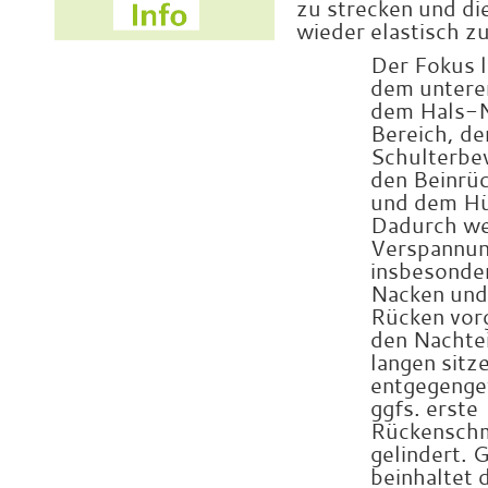
zu strecken und di
wieder elastisch z
Der Fokus l
dem untere
dem Hals-
Bereich, de
Schulterbew
den Beinrüc
und dem Hü
Dadurch w
Verspannu
insbesonde
Nacken und
Rücken
vor
den Nachte
langen sitz
entgegenge
ggfs. erste
Rückensch
gelindert. G
beinhaltet 