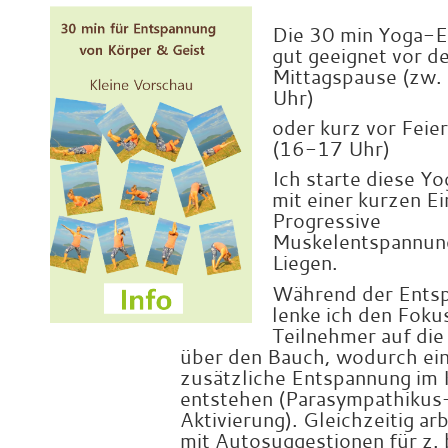
x
Die 30 min Yoga-Ei
gut geeignet vor d
Mittagspause (zw
Uhr)
oder kurz vor Feie
(16-17 Uhr)
Ich starte diese Y
mit einer kurzen Ei
Progressive
Muskelentspannun
Liegen.
Während der Ents
lenke ich den Foku
Teilnehmer auf di
über den Bauch, wodurch ei
zusätzliche Entspannung im
entstehen (Parasympathikus
Aktivierung). Gleichzeitig arb
mit Autosuggestionen für z. 