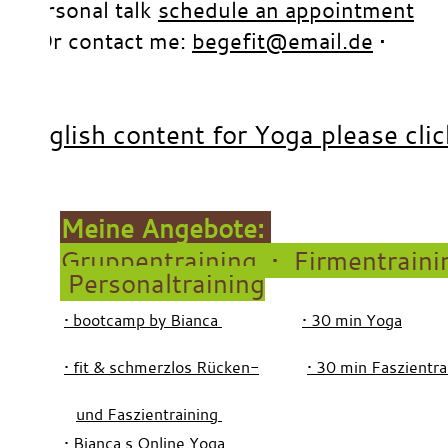
Personal talk
schedule an appointment
•
Or contact me:
begefit@email.de
•
•
x
x
english content for Yoga please clic
x
x
Meine Angebote:
Gruppentraining
• Firmentraini
Personaltraining
•
bootcamp by Bianca
• 30 min Yoga
•
fit & schmerzlos Rücken-
• 30 min Faszientra
und Faszientraining
• Bianca s Online Yoga