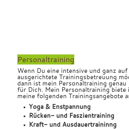
x
xä
ä
ä
ää
ä
Personaltraining
Wenn Du eine intensive und ganz auf
ausgerichtete Trainingsbetreuung mö
dann ist mein Personaltraining genau 
für Dich. Mein Personaltraining biete 
meine folgenden Trainingsangebote a
Yoga & Enstpannung
Rücken- und Faszientraining
Kraft- und Ausdauertraininng