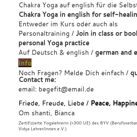
Chakra Yoga auf english für die Selbs
Chakra Yoga in english for self-heali
Entweder im Kurs oder auch als
Personaltraining /
Join in class or boo
personal Yoga practice
Auf Deutsch & english /
german and e
Info
Noch Fragen? Melde Dich einfach /
qu
Contact me:
email: begefit@email.de
Friede, Freude, Liebe /
Peace, Happin
Om shanti, Bianca
Zertifizierte Yogalehrerin (>300 UE) des BYV (Berufsverba
Vidya Lehrer/innen e.V.)