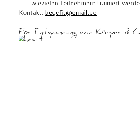
wievielen Teilnehmern trainiert werde
Kontakt:
begefit@email.de
Für
Entspannung von
Körper &
G
x
x
x
x
x
x
xäx
ä
l
x
x