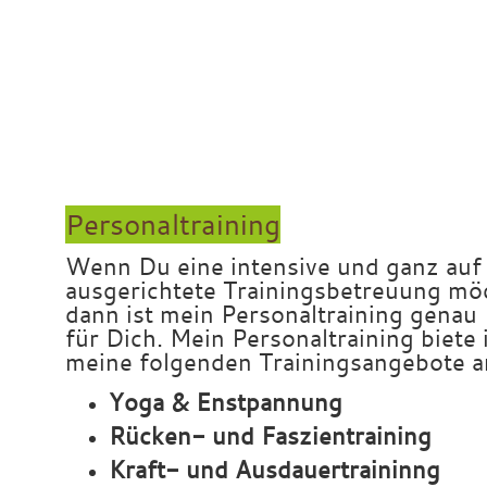
x
xä
ä
ä
ää
ä
Personaltraining
Wenn Du eine intensive und ganz auf
ausgerichtete Trainingsbetreuung mö
dann ist mein Personaltraining genau 
für Dich. Mein Personaltraining biete 
meine folgenden Trainingsangebote a
Yoga & Enstpannung
Rücken- und Faszientraining
Kraft- und Ausdauertraininng