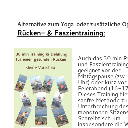
x
x
Alternative zum Yoga oder zusätzliche Op
Rücken- & Faszientraining:
x
x
Auch das 30 min 
und Faszientraining
geeignet vor der
Mittagspause (zw
Uhr) oder kurz vor
Feierabend (16-17
Dieses Training bie
sanfte Methode zu
Unterbrechung de
monotonen Sitzen
Schreibtisch um
insbesondere die W