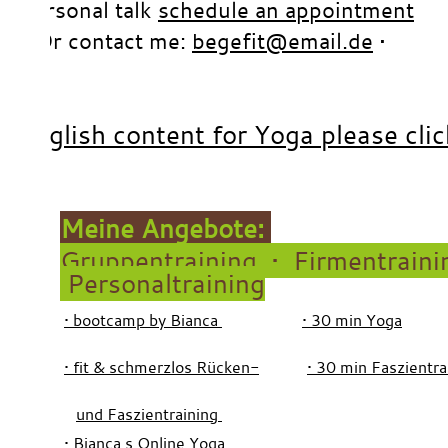
Personal talk
schedule an appointment
•
Or contact me:
begefit@email.de
•
•
x
x
english content for Yoga please clic
x
x
Meine Angebote:
Gruppentraining
• Firmentraini
Personaltraining
•
bootcamp by Bianca
• 30 min Yoga
•
fit & schmerzlos Rücken-
• 30 min Faszientra
und Faszientraining
• Bianca s Online Yoga