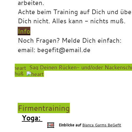
arbeiten.
Achte beim Training auf Dich und übe
Dich nicht. Alles kann - nichts muß.
Info
Noch Fragen? Melde Dich einfach:
email: begefit@email.de
Sag Deinen Rücken- und/oder
Nackensch
Tschüß
x
xxx
Firmentraining
Yoga:
Einblicke auf
Bianca Garms BeGefit