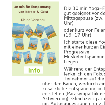
x
Die 30 min Yoga-Ei
gut geeignet vor d
Mittagspause (zw
Uhr)
oder kurz vor Feie
(16-17 Uhr)
Ich starte diese Y
mit einer kurzen Ei
Progressive
Muskelentspannun
Liegen.
Während der Ents
lenke ich den Foku
Teilnehmer auf di
über den Bauch, wodurch ei
zusätzliche Entspannung im
entstehen (Parasympathikus
Aktivierung). Gleichzeitig arb
mit Autosuggestionen für z. 