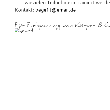
wievielen Teilnehmern trainiert werde
Kontakt:
begefit@email.de
Für
Entspannung von
Körper &
G
x
x
x
x
x
x
xäx
ä
l
x
x