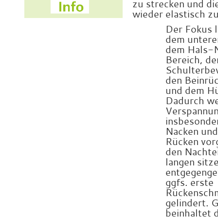
zu strecken und di
wieder elastisch z
Der Fokus l
dem untere
dem Hals-
Bereich, de
Schulterbew
den Beinrüc
und dem Hü
Dadurch w
Verspannu
insbesonde
Nacken und
Rücken
vor
den Nachte
langen sitz
entgegenge
ggfs. erste
Rückensch
gelindert. G
beinhaltet 