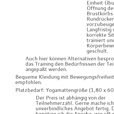
Einheit Üb
Öffnung de
Brustkorbs
Rundrücke
vorzubeuge
Langfristig 
korrekte Si
trainiert un
Körperbew
geschult.
Auch hier können Alternativen bespr
das Training den Bedürfnissen der Te
angepaßt werden.
Bequeme Kleidung mit Bewegungsfreihei
empfohlen.
Platzbedarf: Yogamattengröße (1,80 x 60
Der Preis ist abhängig von der
Teilnehmerzahl. Gerne mache ich
unverbindliches Angebot fertig. 
benötige ich die Angabe, wie oft 