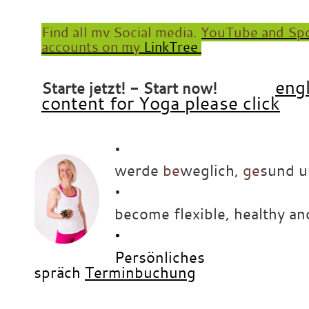
Find all my Social media, YouTube and Spo
accounts on my
LinkTree
x
eng
Starte jetzt! - Start now!
content for Yoga please click
•
werde
be
weglich,
ge
sund 
•
be
come flexible, healthy and
•
Persönliches
Gespräch
Terminbuchung
•