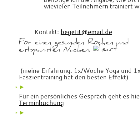
wievielen Teilnehmern trainiert w
Kontakt:
begefit@email.de
Für e
inen gesunden Rücken und
entspannten Nacken.
(meine Erfahrung: 1x/Woche Yoga und 
Faszientraining hat den besten Effekt)
►
►
►
Für ein persönliches Gespräch geht es hie
Terminbuchung
►
►
►
x
x
x