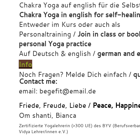
Chakra Yoga auf english für die Selbs
Chakra Yoga in english for self-heali
Entweder im Kurs oder auch als
Personaltraining /
Join in class or boo
personal Yoga practice
Auf Deutsch & english /
german and e
Info
Noch Fragen? Melde Dich einfach /
qu
Contact me:
email: begefit@email.de
Friede, Freude, Liebe /
Peace, Happin
Om shanti, Bianca
Zertifizierte Yogalehrerin (>300 UE) des BYV (Berufsverba
Vidya Lehrer/innen e.V.)