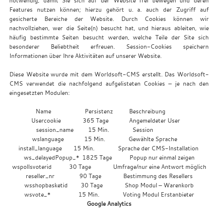
notwendig, damit Sie sich auf der Website frei bewegen und deren
Features nutzen können; hierzu gehört u. a. auch der Zugriff auf
gesicherte Bereiche der Website. Durch Cookies können wir
nachvollziehen, wer die Seite(n) besucht hat, und hieraus ableiten, wie
häufig bestimmte Seiten besucht werden, welche Teile der Site sich
besonderer Beliebtheit erfreuen. Session-Cookies speichern
Informationen über Ihre Aktivitäten auf unserer Website.
Diese Website wurde mit dem Worldsoft-CMS erstellt. Das Worldsoft-
CMS verwendet die nachfolgend aufgelisteten Cookies – je nach den
eingesetzten Modulen:
Name Persistenz Beschreibung
Usercookie 365 Tage Angemeldeter User
session_name 15 Min. Session
wslanguage 15 Min. Gewählte Sprache
install_language 15 Min. Sprache der CMS-Installation
ws_delayedPopup_* 1825 Tage Popup nur einmal zeigen
wspollsvoterid 30 Tage Umfrage/nur eine Antwort möglich
reseller_nr 90 Tage Bestimmung des Resellers
wsshopbasketid 30 Tage Shop Modul – Warenkorb
wsvote_* 15 Min. Voting Modul Erstanbieter
Google Analytics