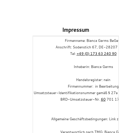
Impressum
Firmenname:
Bian
ca Garms
BeGefit
Anschrift: Sodenstich 67, DE-28207 Bremen
Tel:
+49 (0) 173 63 240 90
Inhaberin: Bianca Garms
Handelsregister: nein
Firmennummer:
in Bearbeitung
Umsatzsteuer-Identifikationsnummer gemäß § 27a Umsatzst
BRD-Umsatzsteuer-Nr.
60
701 17736
Allgemeine Geschäftsbedingungen: Link zu den A
Verantwortlich nach TMG:
Bian
ca Garms