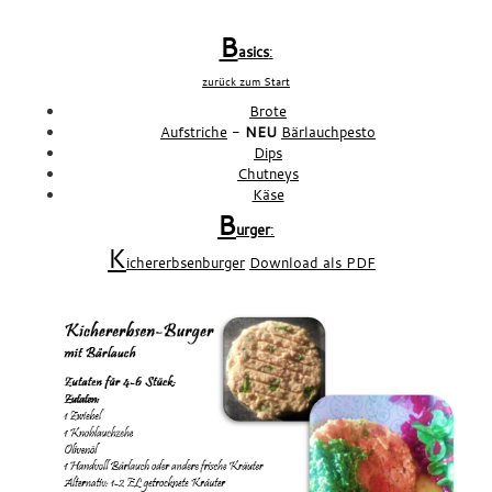
xxx
B
asics
:
zurück zum Start
Brote
Aufstriche
-
NEU
Bärlauchpesto
Dips
Chutneys
Käse
B
urger
:
K
ichererbsenburger
Download als PDF
1
3/kS