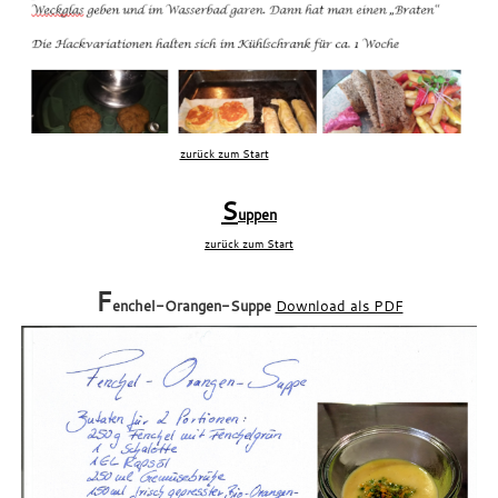
enburg
zurück zum Start
er.pdf
S
uppen
zurück zum Start
xxx
F
enchel-Orangen-Suppe
Download als PDF