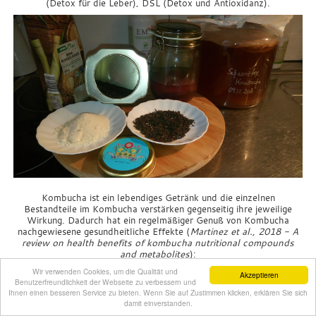
(Detox für die Leber), DSL (Detox und Antioxidanz).
Kombucha ist ein lebendiges Getränk und die einzelnen
Bestandteile im Kombucha verstärken gegenseitig ihre jeweilige
Wirkung. Dadurch hat ein regelmäßiger Genuß von Kombucha
nachgewiesene gesundheitliche Effekte (
Martinez et al., 2018 - A
review on health benefits of kombucha nutritional compounds
and metabolites
):
Wir verwenden Cookies, um die Qualität und
reduziert Cholesterinwerte
Akzeptieren
Benutzerfreundlichkeit der Webseite zu verbessern und
senkt den Blutdruck
Ihnen einen besseren Service zu bieten. Wenn Sie auf Zustimmen klicken, erklären Sie sich
verbessert die Leberaktivität
damit einverstanden.
verbessert das Immunsystem