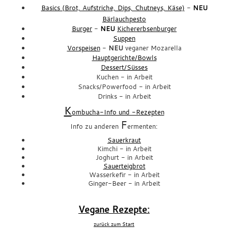
Basics (Brot, Aufstriche, Dips, Chutneys, K
äse)
-
NEU
Bärlauchpesto
Burger
-
NEU
Kichererbsenburger
Suppen
Vorspeisen
-
NEU
veganer Mozarella
Hauptgerichte/Bowls
Dessert/Süsses
Kuchen - in Arbeit
Snacks/Powerfood - in Arbeit
Drinks - in Arbeit
K
ombucha-Info und -Rezepten
F
Info zu anderen
ermenten:
Sauerkraut
Kimchi - in Arbeit
Joghurt - in Arbeit
Sauerteigbrot
Wasserkefir - in Arbeit
Ginger-Beer - in Arbeit
xxx
Vegane Rezepte:
zurück zum Start