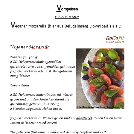
xxx
V
orspeisen
zurück zum Start
V
eganer Mozarella (hier aus Belugalinsen)
Download als PDF